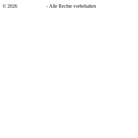
©
2026
savingsays.de
-
Alle Rechte vorbehalten