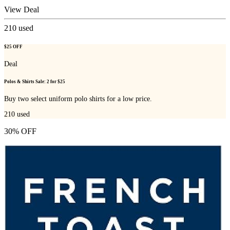
View Deal
210
used
$25 OFF
Deal
Polos & Shirts Sale: 2 for $25
Buy two select uniform polo shirts for a low price.
210
used
30% OFF