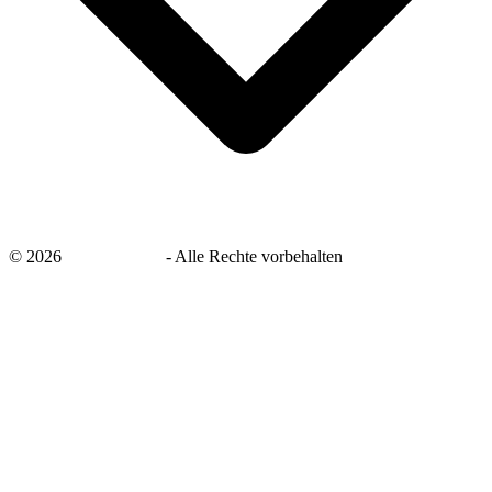
©
2026
savingsays.de
-
Alle Rechte vorbehalten