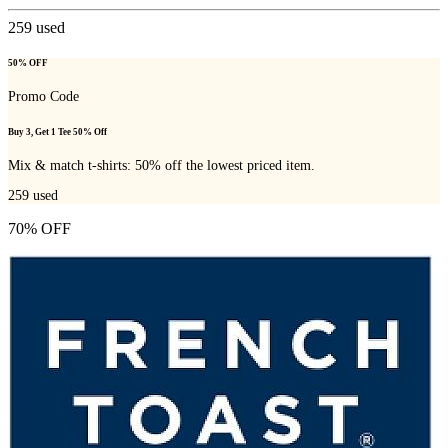
259
used
50% OFF
Promo Code
Buy 3, Get 1 Tee 50% Off
Mix & match t-shirts: 50% off the lowest priced item.
259
used
70% OFF