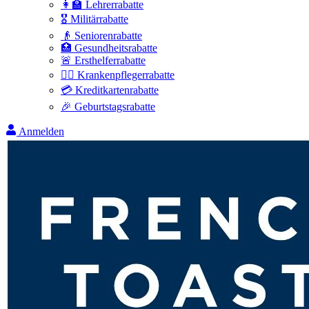
👩‍🏫 Lehrerrabatte
🎖️ Militärrabatte
👴 Seniorenrabatte
🏥 Gesundheitsrabatte
🚨 Ersthelferrabatte
👩‍⚕️ Krankenpflegerrabatte
💳 Kreditkartenrabatte
🎉 Geburtstagsrabatte
Anmelden