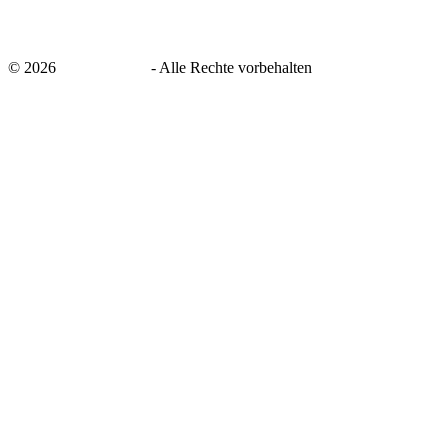
©
2026
savingsays.de
-
Alle Rechte vorbehalten