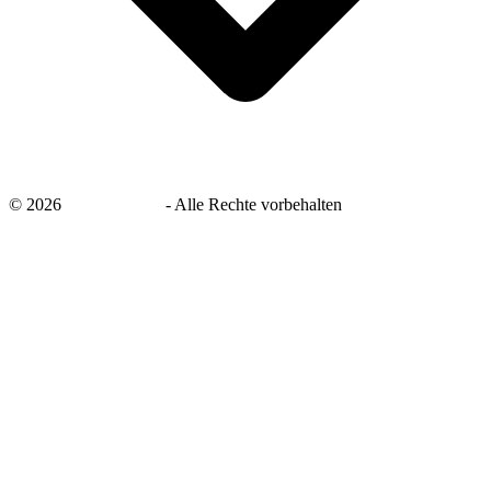
©
2026
savingsays.de
-
Alle Rechte vorbehalten