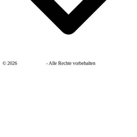
©
2026
savingsays.de
-
Alle Rechte vorbehalten