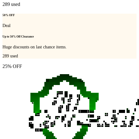
289
used
50% OFF
Deal
Up to 50% Off Clearance
Huge discounts on last chance items.
289
used
25% OFF