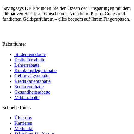
Savingsays DE
Erkunden Sie den Ozean der Einsparungen mit dem
ultimativen Schatz an Gutscheinen, Vouchern, Promo-Codes und
fundierten Geldsparführern – alles bequem auf Ihrem Fingerspitzen.
Rabattführer
Studentenrabatte
Ersthelferrabatte
Lehrerrabatte
Krankenpflegerrabatte
Geburtstagsrabatte
Kreditkartenrabatte
Seniorenrabatte
Gesundheitsrabatte
Militärrabatte
Schnelle Links
Über uns
Karrieren
Medienkit
Schreiben Sie für uns