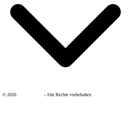
©
2026
savingsays.de
-
Alle Rechte vorbehalten