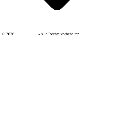
©
2026
savingsays.de
-
Alle Rechte vorbehalten