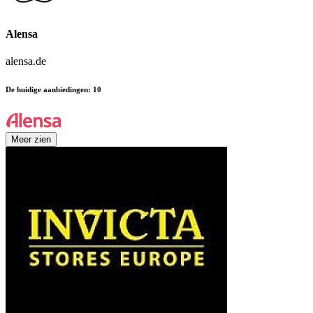
Alensa
alensa.de
De huidige aanbiedingen
:
10
Meer zien