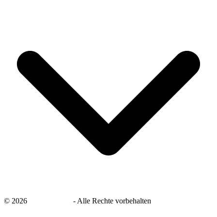
©
2026
savingsays.de
-
Alle Rechte vorbehalten