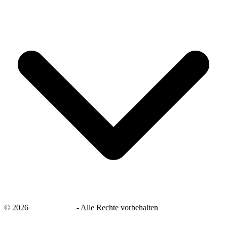
©
2026
savingsays.de
-
Alle Rechte vorbehalten