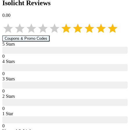
Isolicht
Reviews
0.00
Coupons & Promo Codes
5
Star
s
0
4
Star
s
0
3
Star
s
0
2
Star
s
0
1
Star
0