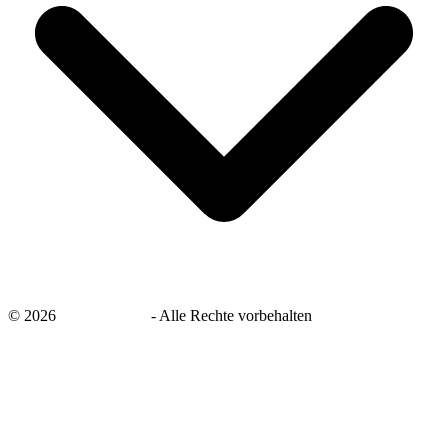
©
2026
savingsays.de
-
Alle Rechte vorbehalten