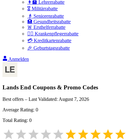
👩‍🏫 Lehrerrabatte
🎖️ Militärrabatte
👴 Seniorenrabatte
🏥 Gesundheitsrabatte
🚨 Ersthelferrabatte
👩‍⚕️ Krankenpflegerrabatte
💳 Kreditkartenrabatte
🎉 Geburtstagsrabatte
Anmelden
Lands End
Coupons & Promo Codes
Best offers – Last Validated:
August 7, 2026
Average Rating:
0
Total Rating:
0