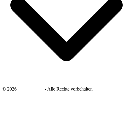
©
2026
savingsays.de
-
Alle Rechte vorbehalten