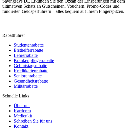
Savingsays DE
Erkunden Sie den Ozean der Einsparungen mit dem
ultimativen Schatz an Gutscheinen, Vouchern, Promo-Codes und
fundierten Geldsparführern – alles bequem auf Ihrem Fingerspitzen.
Rabattführer
Studentenrabatte
Ersthelferrabatte
Lehrerrabatte
Krankenpflegerrabatte
Geburtstagsrabatte
Kreditkartenrabatte
Seniorenrabatte
Gesundheitsrabatte
Militärrabatte
Schnelle Links
Über uns
Karrieren
Medienkit
Schreiben Sie für uns
Kontakt