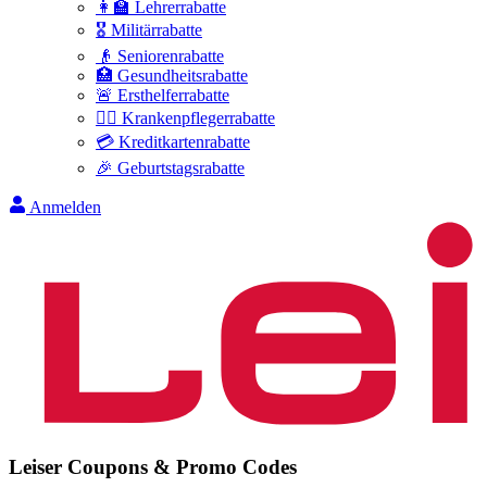
👩‍🏫 Lehrerrabatte
🎖️ Militärrabatte
👴 Seniorenrabatte
🏥 Gesundheitsrabatte
🚨 Ersthelferrabatte
👩‍⚕️ Krankenpflegerrabatte
💳 Kreditkartenrabatte
🎉 Geburtstagsrabatte
Anmelden
Leiser
Coupons & Promo Codes