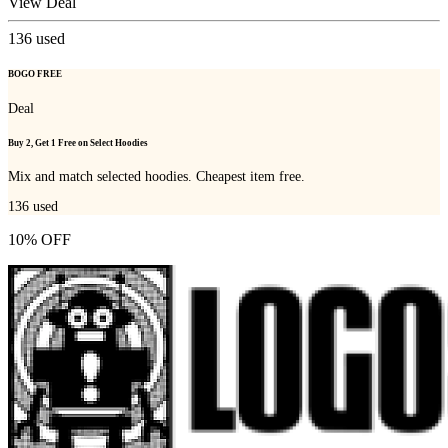
View Deal
136
used
BOGO FREE
Deal
Buy 2, Get 1 Free on Select Hoodies
Mix and match selected hoodies. Cheapest item free.
136
used
10% OFF