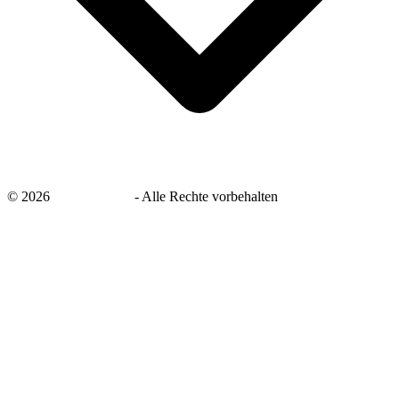
©
2026
savingsays.de
-
Alle Rechte vorbehalten