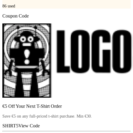
86
used
Coupon Code
€5 Off Your Next T-Shirt Order
Save €5 on any full-priced t-shirt purchase. Min €30.
SHIRT5
View Code