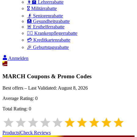
👩‍🏫 Lehrerrabatte
🎖️ Militärrabatte
👴 Seniorenrabatte
🏥 Gesundheitsrabatte
🚨 Ersthelferrabatte
👩‍⚕️ Krankenpflegerrabatte
💳 Kreditkartenrabatte
🎉 Geburtstagsrabatte
Anmelden
MARCH
Coupons & Promo Codes
Best offers – Last Validated:
August 8, 2026
Average Rating:
0
Total Rating:
0
Products
|
Check Reviews