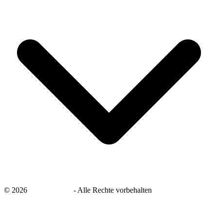
©
2026
savingsays.de
-
Alle Rechte vorbehalten