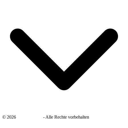
©
2026
savingsays.de
-
Alle Rechte vorbehalten