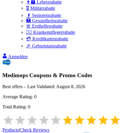
👩‍🏫 Lehrerrabatte
🎖️ Militärrabatte
👴 Seniorenrabatte
🏥 Gesundheitsrabatte
🚨 Ersthelferrabatte
👩‍⚕️ Krankenpflegerrabatte
💳 Kreditkartenrabatte
🎉 Geburtstagsrabatte
Anmelden
Medimops
Coupons & Promo Codes
Best offers – Last Validated:
August 8, 2026
Average Rating:
0
Total Rating:
0
Products
|
Check Reviews