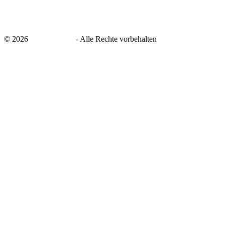
©
2026
savingsays.de
-
Alle Rechte vorbehalten