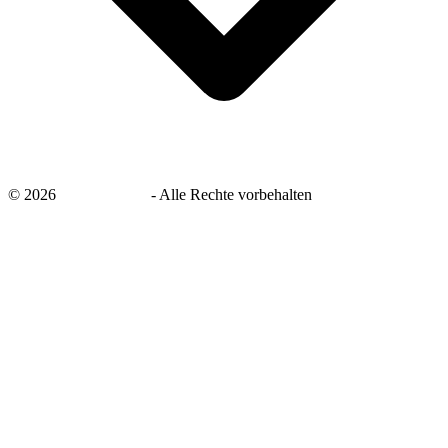
©
2026
savingsays.de
-
Alle Rechte vorbehalten