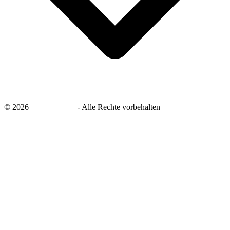
©
2026
savingsays.de
-
Alle Rechte vorbehalten