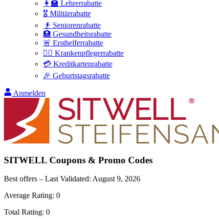
👩‍🏫 Lehrerrabatte
🎖️ Militärrabatte
👴 Seniorenrabatte
🏥 Gesundheitsrabatte
🚨 Ersthelferrabatte
👩‍⚕️ Krankenpflegerrabatte
💳 Kreditkartenrabatte
🎉 Geburtstagsrabatte
Anmelden
SITWELL
Coupons & Promo Codes
Best offers – Last Validated:
August 9, 2026
Average Rating:
0
Total Rating:
0