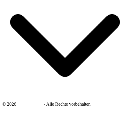
©
2026
savingsays.de
-
Alle Rechte vorbehalten