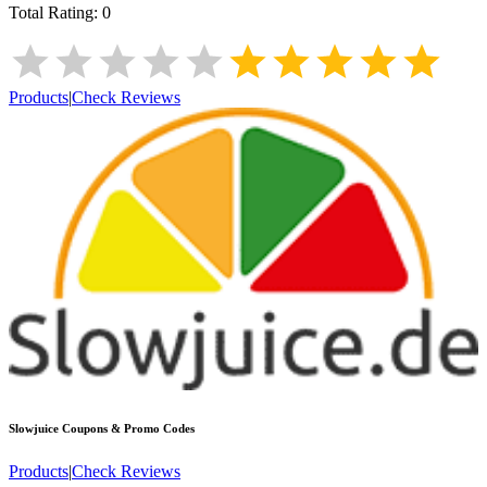
Total Rating:
0
Products
|
Check Reviews
Slowjuice
Coupons & Promo Codes
Products
|
Check Reviews