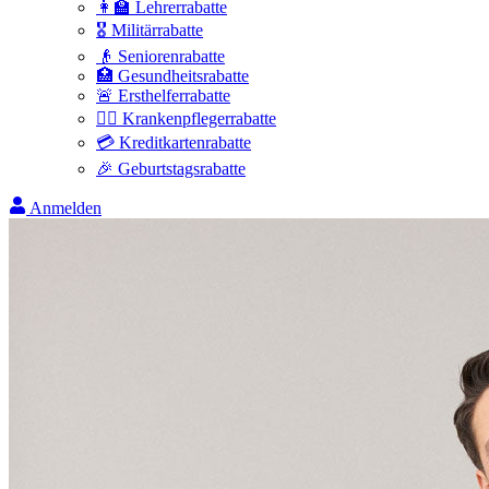
👩‍🏫 Lehrerrabatte
🎖️ Militärrabatte
👴 Seniorenrabatte
🏥 Gesundheitsrabatte
🚨 Ersthelferrabatte
👩‍⚕️ Krankenpflegerrabatte
💳 Kreditkartenrabatte
🎉 Geburtstagsrabatte
Anmelden