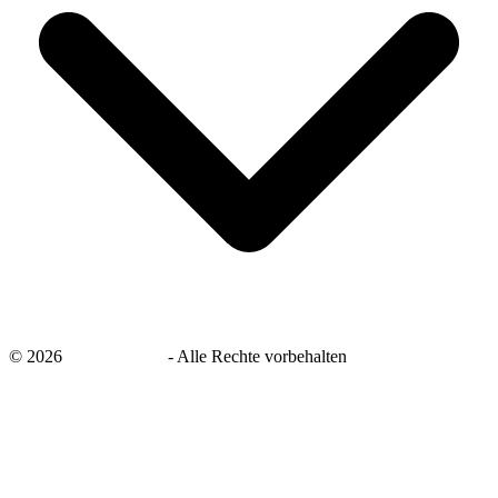
©
2026
savingsays.de
-
Alle Rechte vorbehalten