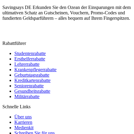
Savingsays DE
Erkunden Sie den Ozean der Einsparungen mit dem
ultimativen Schatz an Gutscheinen, Vouchern, Promo-Codes und
fundierten Geldsparführern – alles bequem auf Ihrem Fingerspitzen.
Rabattführer
Studentenrabatte
Ersthelferrabatte
Lehrerrabatte
Krankenpflegerrabatte
Geburtstagsrabatte
Kreditkartenrabatte
Seniorenrabatte
Gesundheitsrabatte
Militärrabatte
Schnelle Links
Über uns
Karrieren
Medienkit
Schreiben Sie für uns