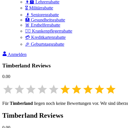
👩‍🏫 Lehrerrabatte
🎖️ Militärrabatte
👴 Seniorenrabatte
🏥 Gesundheitsrabatte
🚨 Ersthelferrabatte
👩‍⚕️ Krankenpflegerrabatte
💳 Kreditkartenrabatte
🎉 Geburtstagsrabatte
Anmelden
Timberland
Reviews
0.00
Für
Timberland
liegen noch keine Bewertungen vor. Wir sind überzeu
Timberland
Reviews
0.00