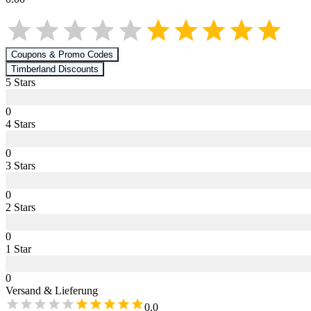
Coupons & Promo Codes
Timberland
Discounts
5
Star
s
0
4
Star
s
0
3
Star
s
0
2
Star
s
0
1
Star
0
Versand & Lieferung
0.0