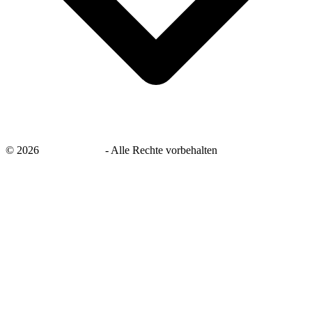
©
2026
savingsays.de
-
Alle Rechte vorbehalten