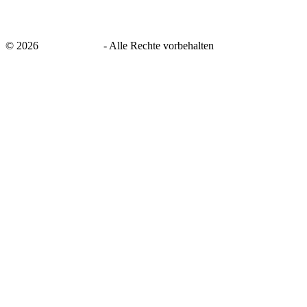
©
2026
savingsays.de
-
Alle Rechte vorbehalten