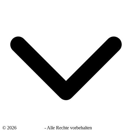
©
2026
savingsays.de
-
Alle Rechte vorbehalten