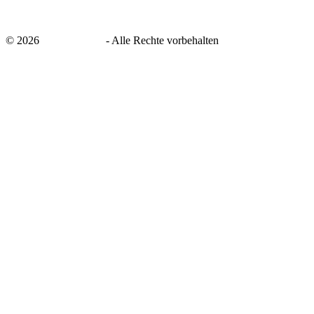
©
2026
savingsays.de
-
Alle Rechte vorbehalten