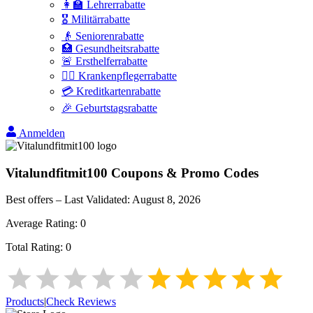
👩‍🏫 Lehrerrabatte
🎖️ Militärrabatte
👴 Seniorenrabatte
🏥 Gesundheitsrabatte
🚨 Ersthelferrabatte
👩‍⚕️ Krankenpflegerrabatte
💳 Kreditkartenrabatte
🎉 Geburtstagsrabatte
Anmelden
Vitalundfitmit100
Coupons & Promo Codes
Best offers – Last Validated:
August 8, 2026
Average Rating:
0
Total Rating:
0
Products
|
Check Reviews