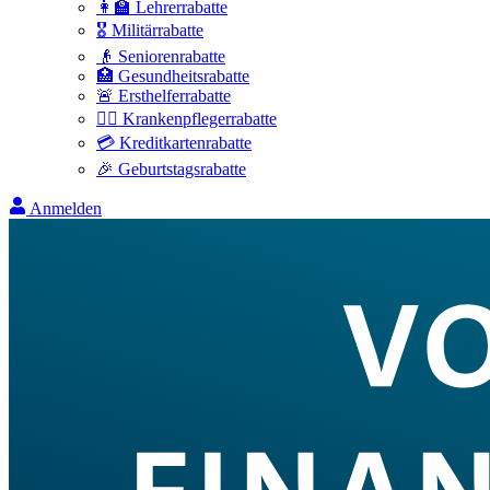
👩‍🏫 Lehrerrabatte
🎖️ Militärrabatte
👴 Seniorenrabatte
🏥 Gesundheitsrabatte
🚨 Ersthelferrabatte
👩‍⚕️ Krankenpflegerrabatte
💳 Kreditkartenrabatte
🎉 Geburtstagsrabatte
Anmelden