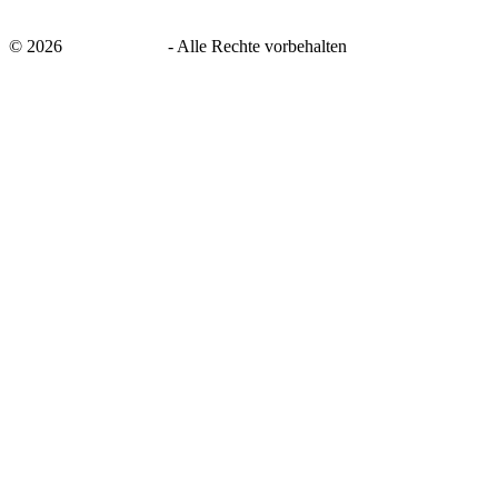
©
2026
savingsays.de
-
Alle Rechte vorbehalten