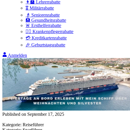
👩‍🏫 Lehrerrabatte
🎖️ Militärrabatte
👴 Seniorenrabatte
🏥 Gesundheitsrabatte
🚨 Ersthelferrabatte
👩‍⚕️ Krankenpflegerrabatte
💳 Kreditkartenrabatte
🎉 Geburtstagsrabatte
Anmelden
Published on
September 17, 2025
Kategorie
:
Reiseführer
Kategorie
:
Sparführer