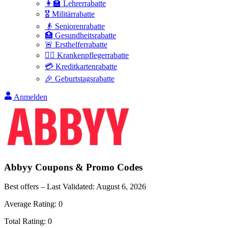
👩‍🏫 Lehrerrabatte
🎖️ Militärrabatte
👴 Seniorenrabatte
🏥 Gesundheitsrabatte
🚨 Ersthelferrabatte
👩‍⚕️ Krankenpflegerrabatte
💳 Kreditkartenrabatte
🎉 Geburtstagsrabatte
Anmelden
Abbyy
Coupons & Promo Codes
Best offers – Last Validated:
August 6, 2026
Average Rating:
0
Total Rating:
0