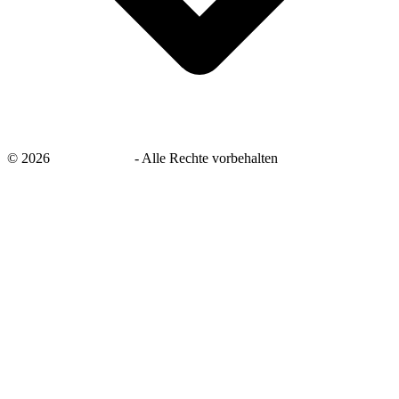
©
2026
savingsays.de
-
Alle Rechte vorbehalten