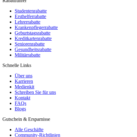
Rabattführer
Studentenrabatte
Ersthelferrabatte
Lehrerrabatte
Krankenpflegerrabatte
Geburtstagsrabatte
Kreditkartenrabatte
Seniorenrabatte
Gesundheitsrabatte
Militärrabatte
Schnelle Links
Über uns
Karrieren
Medienkit
Schreiben Sie für uns
Kontakt
FAQs
Blogs
Gutschein & Ersparnisse
Alle Geschäfte
Community-Richtlinien