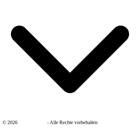
©
2026
savingsays.de
-
Alle Rechte vorbehalten