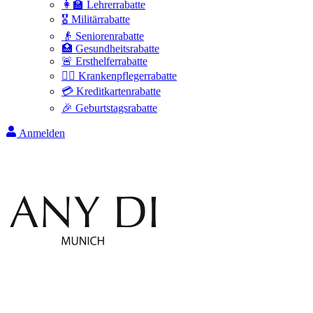
👩‍🏫 Lehrerrabatte
🎖️ Militärrabatte
👴 Seniorenrabatte
🏥 Gesundheitsrabatte
🚨 Ersthelferrabatte
👩‍⚕️ Krankenpflegerrabatte
💳 Kreditkartenrabatte
🎉 Geburtstagsrabatte
Anmelden