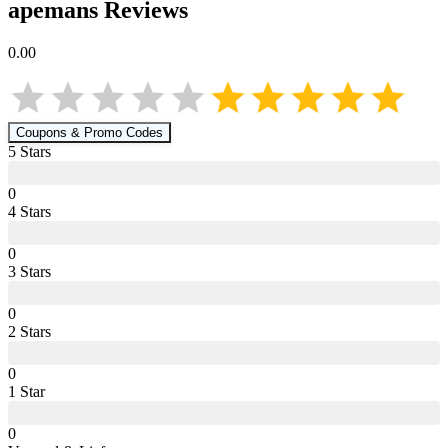
apemans
Reviews
0.00
Coupons & Promo Codes
5
Star
s
0
4
Star
s
0
3
Star
s
0
2
Star
s
0
1
Star
0