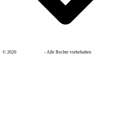
©
2026
savingsays.de
-
Alle Rechte vorbehalten