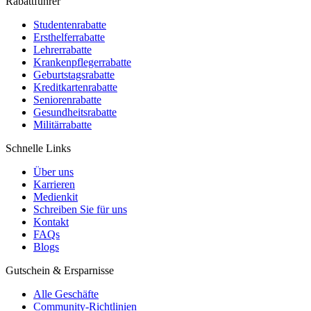
Rabattführer
Studentenrabatte
Ersthelferrabatte
Lehrerrabatte
Krankenpflegerrabatte
Geburtstagsrabatte
Kreditkartenrabatte
Seniorenrabatte
Gesundheitsrabatte
Militärrabatte
Schnelle Links
Über uns
Karrieren
Medienkit
Schreiben Sie für uns
Kontakt
FAQs
Blogs
Gutschein & Ersparnisse
Alle Geschäfte
Community-Richtlinien