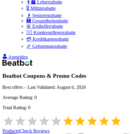
👩‍🏫 Lehrerrabatte
🎖️ Militärrabatte
👴 Seniorenrabatte
🏥 Gesundheitsrabatte
🚨 Ersthelferrabatte
👩‍⚕️ Krankenpflegerrabatte
💳 Kreditkartenrabatte
🎉 Geburtstagsrabatte
Anmelden
Beatbot
Coupons & Promo Codes
Best offers – Last Validated:
August 6, 2026
Average Rating:
0
Total Rating:
0
Products
|
Check Reviews