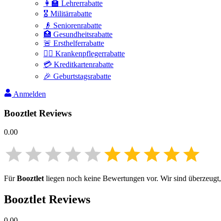
👩‍🏫 Lehrerrabatte
🎖️ Militärrabatte
👴 Seniorenrabatte
🏥 Gesundheitsrabatte
🚨 Ersthelferrabatte
👩‍⚕️ Krankenpflegerrabatte
💳 Kreditkartenrabatte
🎉 Geburtstagsrabatte
Anmelden
Booztlet
Reviews
0.00
Für
Booztlet
liegen noch keine Bewertungen vor. Wir sind überzeugt, 
Booztlet
Reviews
0.00