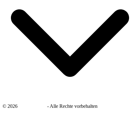
©
2026
savingsays.de
-
Alle Rechte vorbehalten