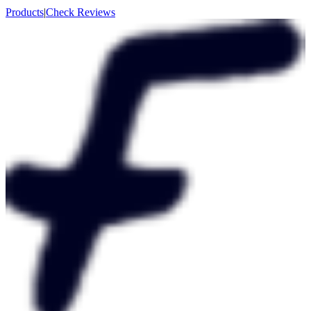
Products
|
Check Reviews