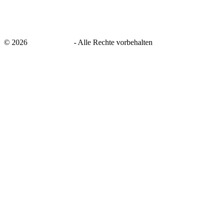
©
2026
savingsays.de
-
Alle Rechte vorbehalten