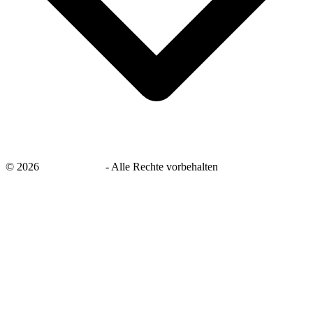
©
2026
savingsays.de
-
Alle Rechte vorbehalten