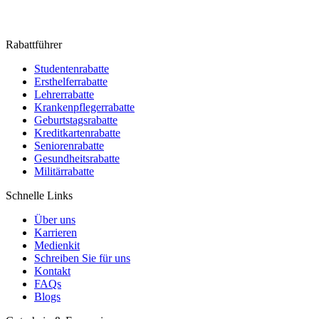
Rabattführer
Studentenrabatte
Ersthelferrabatte
Lehrerrabatte
Krankenpflegerrabatte
Geburtstagsrabatte
Kreditkartenrabatte
Seniorenrabatte
Gesundheitsrabatte
Militärrabatte
Schnelle Links
Über uns
Karrieren
Medienkit
Schreiben Sie für uns
Kontakt
FAQs
Blogs