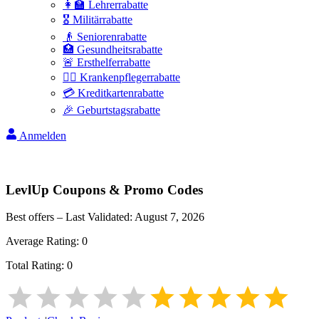
👩‍🏫 Lehrerrabatte
🎖️ Militärrabatte
👴 Seniorenrabatte
🏥 Gesundheitsrabatte
🚨 Ersthelferrabatte
👩‍⚕️ Krankenpflegerrabatte
💳 Kreditkartenrabatte
🎉 Geburtstagsrabatte
Anmelden
LevlUp
Coupons & Promo Codes
Best offers – Last Validated:
August 7, 2026
Average Rating:
0
Total Rating:
0