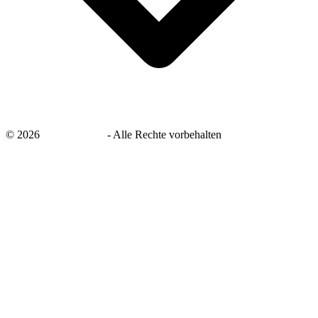
©
2026
savingsays.de
-
Alle Rechte vorbehalten