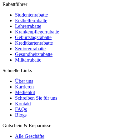
Rabattführer
Studentenrabatte
Ersthelferrabatte
Lehrerrabatte
Krankenpflegerrabatte
Geburtstagsrabatte
Kreditkartenrabatte
Seniorenrabatte
Gesundheitsrabatte
Militärrabatte
Schnelle Links
Über uns
Karrieren
Medienkit
Schreiben Sie für uns
Kontakt
FAQs
Blogs
Gutschein & Ersparnisse
Alle Geschäfte