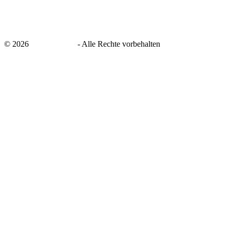
©
2026
savingsays.de
-
Alle Rechte vorbehalten