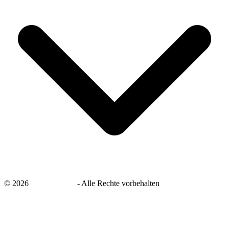
©
2026
savingsays.de
-
Alle Rechte vorbehalten