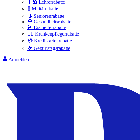
👩‍🏫 Lehrerrabatte
🎖️ Militärrabatte
👴 Seniorenrabatte
🏥 Gesundheitsrabatte
🚨 Ersthelferrabatte
👩‍⚕️ Krankenpflegerrabatte
💳 Kreditkartenrabatte
🎉 Geburtstagsrabatte
Anmelden