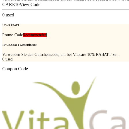
CARE10
View Code
0
used
10% RABATT
Promo Code
Recommended
10% RABATT Gutscheincode
Verwenden Sie den Gutscheincode, um bei Vitacare 10% RABATT zu...
0
used
Coupon Code