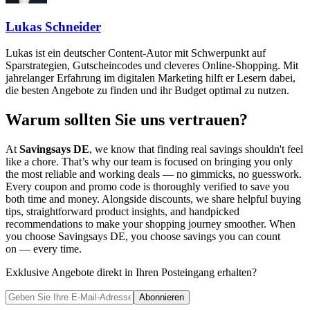
Lukas Schneider
Lukas ist ein deutscher Content-Autor mit Schwerpunkt auf
Sparstrategien, Gutscheincodes und cleveres Online-Shopping. Mit
jahrelanger Erfahrung im digitalen Marketing hilft er Lesern dabei,
die besten Angebote zu finden und ihr Budget optimal zu nutzen.
Warum sollten Sie uns vertrauen?
At
Savingsays DE
, we know that finding real savings shouldn't feel
like a chore. That’s why our team is focused on bringing you only
the most reliable and working deals — no gimmicks, no guesswork.
Every coupon and promo code is thoroughly verified to save you
both time and money. Alongside discounts, we share helpful buying
tips, straightforward product insights, and handpicked
recommendations to make your shopping journey smoother. When
you choose
Savingsays DE
, you choose savings you can count
on — every time.
Exklusive Angebote direkt in Ihren Posteingang erhalten?
Abonnieren