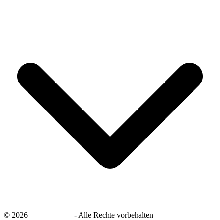
©
2026
savingsays.de
-
Alle Rechte vorbehalten