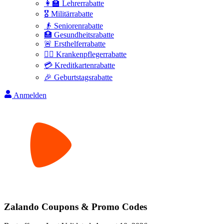
👩‍🏫 Lehrerrabatte
🎖️ Militärrabatte
👴 Seniorenrabatte
🏥 Gesundheitsrabatte
🚨 Ersthelferrabatte
👩‍⚕️ Krankenpflegerrabatte
💳 Kreditkartenrabatte
🎉 Geburtstagsrabatte
Anmelden
Zalando
Coupons & Promo Codes