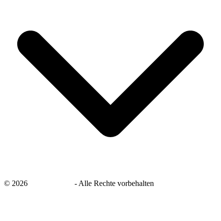
©
2026
savingsays.de
-
Alle Rechte vorbehalten