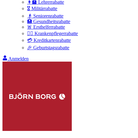
👩‍🏫 Lehrerrabatte
🎖️ Militärrabatte
👴 Seniorenrabatte
🏥 Gesundheitsrabatte
🚨 Ersthelferrabatte
👩‍⚕️ Krankenpflegerrabatte
💳 Kreditkartenrabatte
🎉 Geburtstagsrabatte
Anmelden