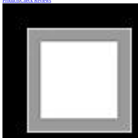
Products
|
Check Reviews