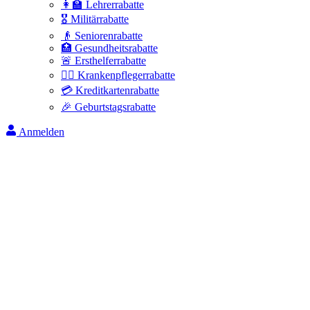
👩‍🏫 Lehrerrabatte
🎖️ Militärrabatte
👴 Seniorenrabatte
🏥 Gesundheitsrabatte
🚨 Ersthelferrabatte
👩‍⚕️ Krankenpflegerrabatte
💳 Kreditkartenrabatte
🎉 Geburtstagsrabatte
Anmelden