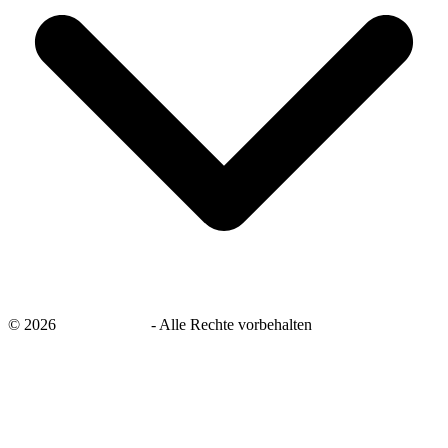
©
2026
savingsays.de
-
Alle Rechte vorbehalten