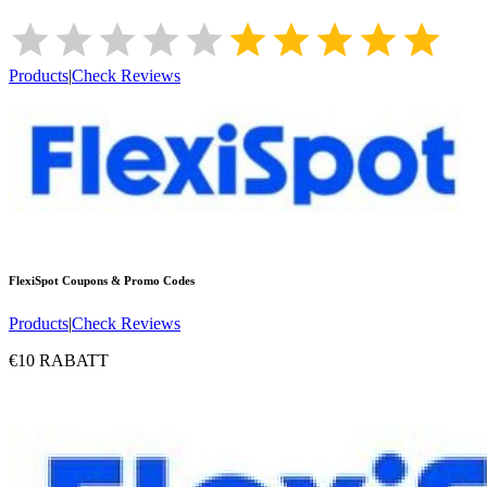
Products
|
Check Reviews
FlexiSpot
Coupons & Promo Codes
Products
|
Check Reviews
€10 RABATT