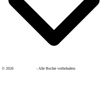
©
2026
savingsays.de
-
Alle Rechte vorbehalten