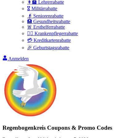
👩‍🏫 Lehrerrabatte
🎖️ Militärrabatte
👴 Seniorenrabatte
🏥 Gesundheitsrabatte
🚨 Ersthelferrabatte
👩‍⚕️ Krankenpflegerrabatte
💳 Kreditkartenrabatte
🎉 Geburtstagsrabatte
Anmelden
Regenbogenkreis
Coupons & Promo Codes